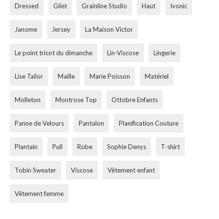
Dressed
Gilet
Grainline Studio
Haut
Ivonic
Janome
Jersey
La Maison Victor
Le point tricot du dimanche
Lin-Viscose
Lingerie
Lise Tailor
Maille
Marie Poisson
Matériel
Molleton
Montrose Top
Ottobre Enfants
Panne de Velours
Pantalon
Planification Couture
Plantain
Pull
Robe
Sophie Denys
T-shirt
Tobin Sweater
Viscose
Vêtement enfant
Vêtement femme