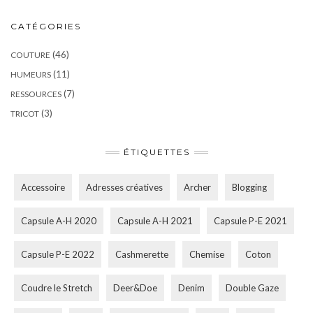
CATÉGORIES
(46)
COUTURE
(11)
HUMEURS
(7)
RESSOURCES
(3)
TRICOT
ÉTIQUETTES
Accessoire
Adresses créatives
Archer
Blogging
Capsule A-H 2020
Capsule A-H 2021
Capsule P-E 2021
Capsule P-E 2022
Cashmerette
Chemise
Coton
Coudre le Stretch
Deer&Doe
Denim
Double Gaze