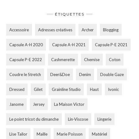
ÉTIQUETTES
Accessoire
Adresses créatives
Archer
Blogging
Capsule A-H 2020
Capsule A-H 2021
Capsule P-E 2021
Capsule P-E 2022
Cashmerette
Chemise
Coton
Coudre le Stretch
Deer&Doe
Denim
Double Gaze
Dressed
Gilet
Grainline Studio
Haut
Ivonic
Janome
Jersey
La Maison Victor
Le point tricot du dimanche
Lin-Viscose
Lingerie
Lise Tailor
Maille
Marie Poisson
Matériel