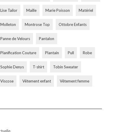
Lise Tailor
Maille
Marie Poisson
Matériel
Molleton
Montrose Top
Ottobre Enfants
Panne de Velours
Pantalon
Planification Couture
Plantain
Pull
Robe
Sophie Denys
T-shirt
Tobin Sweater
Viscose
Vêtement enfant
Vêtement femme
tuelle.