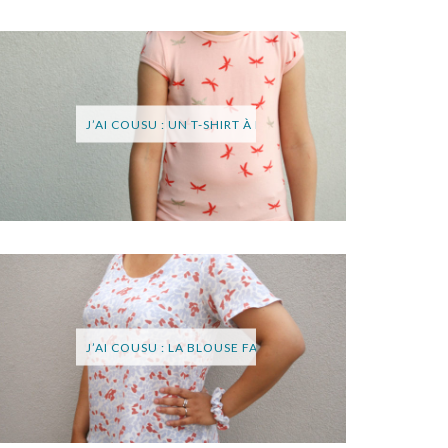
J’AI COUSU : UN T-SHIRT À LIBELLULES (OTTOBRE ENFAN
J’AI COUSU : LA BLOUSE FARA DE SOPHIE DENYS