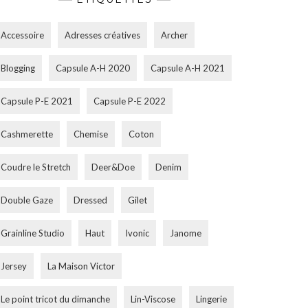
Accessoire
Adresses créatives
Archer
Blogging
Capsule A-H 2020
Capsule A-H 2021
Capsule P-E 2021
Capsule P-E 2022
Cashmerette
Chemise
Coton
Coudre le Stretch
Deer&Doe
Denim
Double Gaze
Dressed
Gilet
Grainline Studio
Haut
Ivonic
Janome
Jersey
La Maison Victor
Le point tricot du dimanche
Lin-Viscose
Lingerie