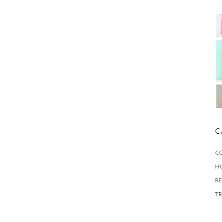
C
C
H
R
TR