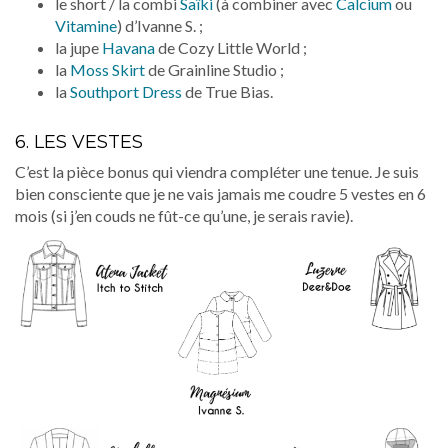
le short / la combi
Saïki
(à combiner avec
Calcium
ou
Vitamine
) d’Ivanne S. ;
la jupe
Havana
de Cozy Little World ;
la
Moss Skirt
de Grainline Studio ;
la
Southport Dress
de True Bias.
6. LES VESTES
C’est la pièce bonus qui viendra compléter une tenue. Je suis
bien consciente que je ne vais jamais me coudre 5 vestes en 6
mois (si j’en couds ne fût-ce qu’une, je serais ravie).