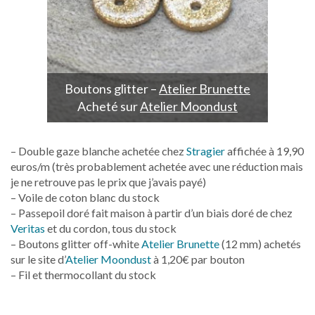
Boutons glitter –
Atelier Brunette
Acheté sur
Atelier Moondust
– Double gaze blanche achetée chez
Stragier
affichée à 19,90
euros/m (très probablement achetée avec une réduction mais
je ne retrouve pas le prix que j’avais payé)
– Voile de coton blanc du stock
– Passepoil doré fait maison à partir d’un biais doré de chez
Veritas
et du cordon, tous du stock
– Boutons glitter off-white
Atelier Brunette
(12 mm) achetés
sur le site d’
Atelier Moondust
à 1,20€ par bouton
– Fil et thermocollant du stock