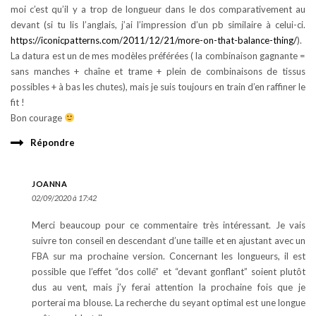
moi c’est qu’il y a trop de longueur dans le dos comparativement au
devant (si tu lis l’anglais, j’ai l’impression d’un pb similaire à celui-ci.
https://iconicpatterns.com/2011/12/21/more-on-that-balance-thing/
).
La datura est un de mes modèles préférées ( la combinaison gagnante =
sans manches + chaîne et trame + plein de combinaisons de tissus
possibles + à bas les chutes), mais je suis toujours en train d’en raffiner le
fit !
Bon courage
Répondre
JOANNA
02/09/2020 à 17:42
Merci beaucoup pour ce commentaire très intéressant. Je vais
suivre ton conseil en descendant d’une taille et en ajustant avec un
FBA sur ma prochaine version. Concernant les longueurs, il est
possible que l’effet “dos collé” et “devant gonflant” soient plutôt
dus au vent, mais j’y ferai attention la prochaine fois que je
porterai ma blouse. La recherche du seyant optimal est une longue