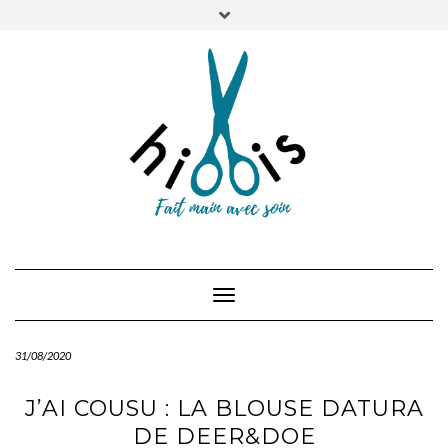
Skip
Toggle
RÉSEAUX
to
header
SOCIAUX
content
INSTAGRAM
RAVELRY
FLUX
RSS
À PROPOS
BLOG
CONTACT
Toggle
Navigation
31/08/2020
J’AI COUSU : LA BLOUSE DATURA
DE DEER&DOE